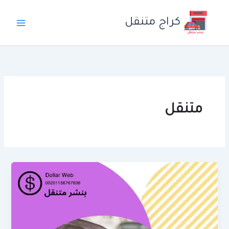
خطي
لى
كراج متنقل
لمحتوى
متنقل