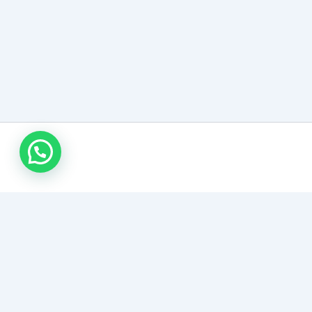
اتصل بنا
هل سيارتك معطلة؟ اتصل الآن
69979365