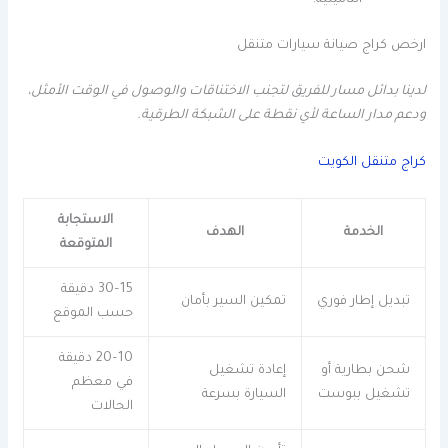
التأمينية.
ارخص كراج صيانة سيارات متنقل
لدينا بدائل مسار للفريق لتجنب الاختناقات والوصول في الوقت الأمثل،
ودعم مدار الساعة لأي نقطة على الشبكة الطرقية.
كراج متنقل الكويت
الاستجابة
الخدمة
الهدف
المتوقعة
15–30 دقيقة
تبديل إطار فوري
تمكين السير بأمان
حسب الموقع
10–20 دقيقة
شحن بطارية أو
إعادة تشغيل
في معظم
تشغيل ببوست
السيارة بسرعة
الحالات