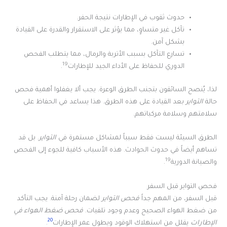
حدوث ثقوب في الإطارات نتيجة الحفر.
تآكل غير متساوٍ، مما يؤثر على الاستقرار والقدرة على القيادة
بشكل آمن.
تسارع التآكل بسبب الأتربة والرمال، مما يتطلب الفحص
19
الدوري للحفاظ على الأداء الجيد للإطارات
.
لذا، يُنصح السائقون بتجنب الطرق الوعرة. يجب ألا يغفلوا أهمية فحص
حالة
التواير
بعد القيادة على هذه الطرق. هذا يساعد في الحفاظ على
سلامتهم وسلامة مركباتهم.
الطرق السيئة ليست فقط سبباً لمشاكل مستمرة في
التواير
. بل قد
تساهم أيضاً في حدوث الحوادث. هذه الأسباب كافية للجوء إلى الفحص
19
والصيانة الدورية
.
فحص التواير قبل السفر
قبل السفر، من المهم جداً
فحص التواير
لضمان رحلة آمنة. يجب التأكد
من ضغط الهواء الصحيح وعدم وجود تلفيات.
فحص ضغط الهواء في
20
الإطارات
يقلل من استهلاك الوقود ويطول عمر الإطارات
.