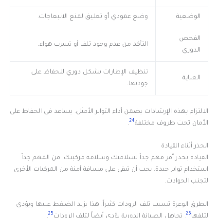
الوضعية
وضع عمودي أو تعليق لمنع الانبعاجات.
الفحص
التأكد من عدم وجود تلف أو تسرب هواء.
الدوري
تنظيف الإطارات بشكل دوري للحفاظ على
العناية
جودتها.
الالتزام بهذه الإرشادات يضمن أداء التواير الأمثل. يساعد في الحفاظ على
24
الأمان تحت ظروف مختلفة
.
الحذر أثناء القيادة
القيادة بحذر أمر مهم جداً لسلامتك وسلامة مركبتك. من المهم جداً
استخدام تواير جيدة. يجب أن تبقى على مسافة آمنة من المركبات الأخرى
لتجنب الحوادث.
الطرق الوعرة تسبب تلف الرودات كثيراً. هذا يزيد الضغط عليها ويؤدي
25
25
لتلفها
. تجاهل الصيانة الدورية يؤدي أيضاً لتلف الرودات
.