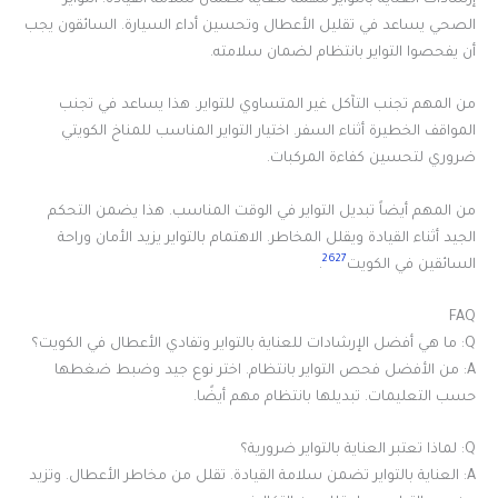
الصحي يساعد في تقليل الأعطال وتحسين أداء السيارة. السائقون يجب
أن يفحصوا التواير بانتظام لضمان سلامته.
من المهم تجنب التآكل غير المتساوي للتواير. هذا يساعد في تجنب
المواقف الخطيرة أثناء السفر. اختيار التواير المناسب للمناخ الكويتي
ضروري لتحسين كفاءة المركبات.
من المهم أيضاً تبديل التواير في الوقت المناسب. هذا يضمن التحكم
الجيد أثناء القيادة ويقلل المخاطر. الاهتمام بالتواير يزيد الأمان وراحة
26
27
السائقين في الكويت
.
FAQ
Q: ما هي أفضل الإرشادات للعناية بالتواير وتفادي الأعطال في الكويت؟
A: من الأفضل فحص التواير بانتظام. اختر نوع جيد وضبط ضغطها
حسب التعليمات. تبديلها بانتظام مهم أيضًا.
Q: لماذا تعتبر العناية بالتواير ضرورية؟
A: العناية بالتواير تضمن سلامة القيادة. تقلل من مخاطر الأعطال. وتزيد