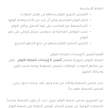
النقاط الأساسية
التفتيش الدوري للتواير يساهم في تقليل الحوادث.
اختيار التواير المناسبة يمكن أن يزيد من الأداء وكفاءة الوقود.
تأثير الضغط غير المناسب على قوة التحمل وتآكل التواير.
تجنب العوامل المناخية قد ينعكس بشكل إيجابي على عمر
التواير.
التخزين السليم للتواير يسهم في منع التدهور السريع.
أهمية أفضل 6 إرشادات للعناية بالتواير
العناية بالتواير ضرورية لضمان
أفضل 6 إرشادات للعناية بالتواير
. تقلل
من مخاطر الحوادث. الإطارات تتعرض لضغوط يومية بسبب الوزن
واحتكاك الطرق.
يجب فحص الضغط والتأكد من عدم وجود تلف. إنشاء جدول زمني
لفحص الضغط مهم جداً.
من الضروري فحص ضغط التواير دوري. يجب أن يكون الضغط مناسباً
للتحملات اليومية. في فصل الشتاء، يُفضل الحفاظ على ضغط التواير