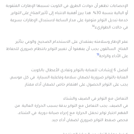
الإحصاءات تظهر أن حوادث الطرق في الكويت تسببها الإطارات المثقوبة
أو البالية بنسبة 30%. هذا يبرز أهمية الانتباه إلى
تأثير المناخ على التواير
.
خدمة تبديل التواير متوفرة على مدار الساعة لاستبدال الإطارات بسرعة
14
في حالات الطواريء
.
عمر الإطار وسلامته يعتمدان على الاستخدام الصحيح والوعي بتأثير
المناخ. السائقون يجب أن يفهموا أن تغيير التواير بانتظام ضروري للحفاظ
13
على الأداء والراحة
.
أفضل 6 إرشادات للعناية بالتواير وتفادي الأعطال بالكويت
العناية بالتواير ضرورية لضمان سلامة وفاعلية السيارة. في كل موسم،
يجب على التواير الحصول على اهتمام خاص لضمان أداء ممتاز.
التعامل مع التواير في الصيف والشتاء
في الصيف، يجب التعامل مع التواير بدقة بسبب الحرارة العالية. من
المهم اختيار تواير تحمل الحرارة مع إجراء صيانة دورية. في الشتاء،
فحص ضغط التواير ضروري لضمان أداء جيد.