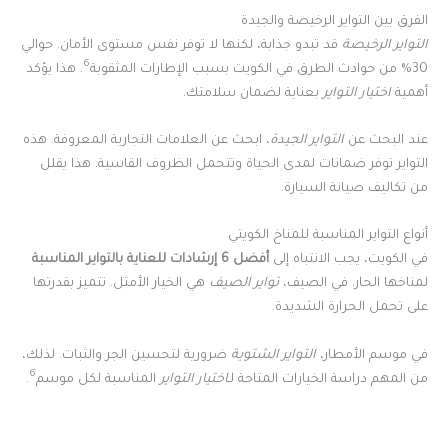
الفرق بين التواير الرخيصة والجيدة
التواير الرخيصة
قد تبدو جذابة، لكنها لا توفر نفس مستوى الأمان. حوالي
6
30% من حوادث الطرق في الكويت بسبب الإطارات المثقوبة
. هذا يؤكد
أهمية
اختيار التواير
بعناية لضمان سلامتك.
عند البحث عن
التواير الجيدة
، ابحث عن العلامات التجارية المعروفة. هذه
التواير توفر ضمانات لمدى الحياة وتتحمل الظروف القاسية. هذا يقلل
من تكاليف صيانة السيارة.
أنواع التواير المناسبة للمناخ الكويتي
في الكويت، يجب الانتباه إلى
أفضل 6 إرشادات للعناية بالتواير المناسبة
لمناخها الحار. في الصيف،
تواير الصيف
هي الخيار الأمثل. تتميز بقدرتها
على تحمل الحرارة الشديدة.
في موسم الأمطار،
التواير الشتوية
ضرورية لتحسين الجر والثبات. لذلك،
6
من المهم دراسة الخيارات المتاحة لـ
اختيار التواير
المناسبة لكل موسم
.